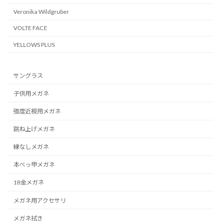
Veronika Wildgruber
VOLTE FACE
YELLOWS PLUS
サングラス
子供用メガネ
強度近視用メガネ
跳ね上げメガネ
縁なしメガネ
本べっ甲メガネ
18金メガネ
メガネ用アクセサリ
メガネ拭き