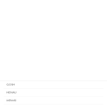
BEAUSOLEIL
BEVEL
BLAKE KUWAHARA
CHRONIC
CONCEPT Y
CUTLER AND GROSS
EYEVAN
EYEVAN7285
FACTORY900 RETRO
Garrett Leight
GOSH
HENAU
inthiniti