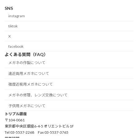
SNS
instagram
tiktok
X
facebook
よくある質問（FAQ）
メガネの作製について
遠近両用メガネについて
強度近視用メガネについて
メガネの修理、レンズ交換について
子供用メガネについて
トリプル銀座
〒104-0061
東京都中央区銀座6-4-5 オリエントビル1F
Tel 03-5537-2268 Fax 03-5537-3765