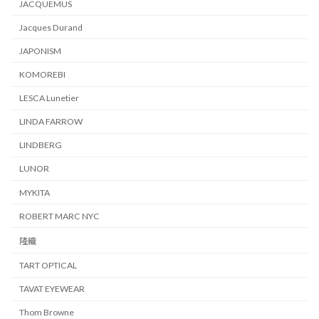
JACQUEMUS
Jacques Durand
JAPONISM
KOMOREBI
LESCA Lunetier
LINDA FARROW
LINDBERG
LUNOR
MYKITA
ROBERT MARC NYC
隆織
TART OPTICAL
TAVAT EYEWEAR
Thom Browne