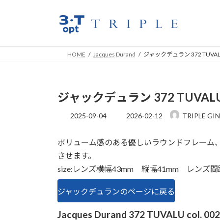
コ
ナ
ン
ビ
テ
ゲ
ン
ー
ツ
シ
HOME
Jacques Durand
ジャックデュラン 372 TUVALU
へ
ョ
ス
ン
キ
に
ジャックデュラン 372 TUVALU 
ッ
移
プ
動
最
2025-09-04
2026-02-12
TRIPLE GI
終
更
ボリューム感のある優しいラウンドフレーム
新
日
させます。
時
size:レンズ横幅43mm 縦幅41mm レンズ
:
ジャックデュランのページに戻る
Jacques Durand 372 TUVALU col. 00