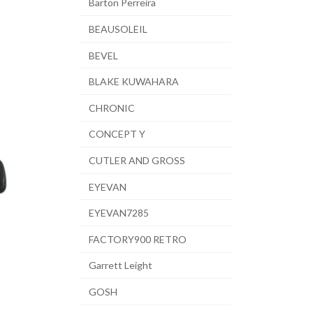
Barton Perreira
BEAUSOLEIL
BEVEL
BLAKE KUWAHARA
CHRONIC
CONCEPT Y
CUTLER AND GROSS
EYEVAN
EYEVAN7285
FACTORY900 RETRO
Garrett Leight
GOSH