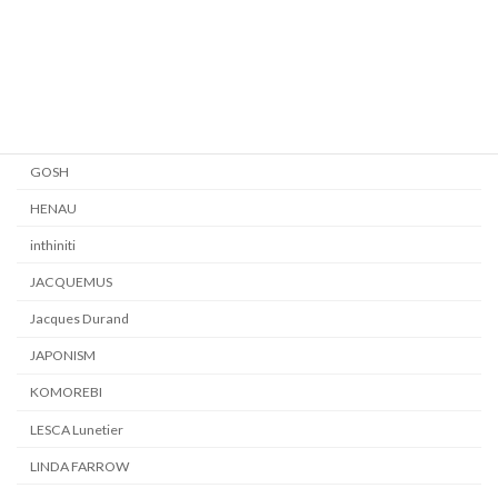
EYEVAN
EYEVAN7285
FACTORY900 RETRO
Garrett Leight
GOSH
HENAU
inthiniti
JACQUEMUS
Jacques Durand
JAPONISM
KOMOREBI
LESCA Lunetier
LINDA FARROW