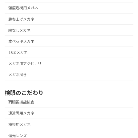
強度近視用メガネ
跳ね上げメガネ
縁なしメガネ
本べっ甲メガネ
18金メガネ
メガネ用アクセサリ
メガネ拭き
検眼のこだわり
両眼視機能検査
遠近両用メガネ
複視用メガネ
偏光レンズ