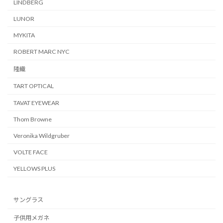
LINDBERG
LUNOR
MYKITA
ROBERT MARC NYC
隆織
TART OPTICAL
TAVAT EYEWEAR
Thom Browne
Veronika Wildgruber
VOLTE FACE
YELLOWS PLUS
サングラス
子供用メガネ