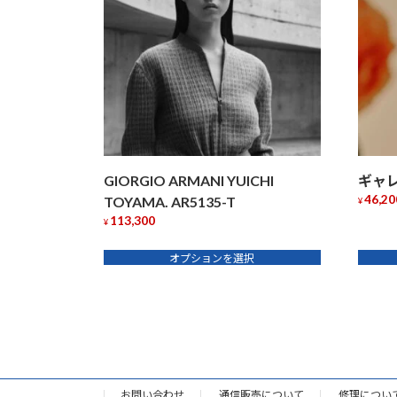
GIORGIO ARMANI YUICHI
ギャレ
46,20
TOYAMA. AR5135-T
¥
113,300
こ
¥
こ
の
オプションを選択
の
商
商
品
品
に
に
は
は
複
複
数
数
の
お問い合わせ
通信販売について
修理につい