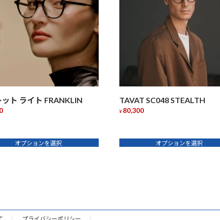
ット ライト FRANKLIN
TAVAT SC048 STEALTH
0
80,300
¥
こ
の
オプションを選択
オプションを選択
商
品
に
は
複
数
の
て
プライバシーポリシー