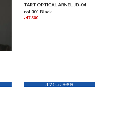
TART OPTICAL ARNEL JD-04
col.001 Black
47,300
¥
こ
の
商
品
に
は
複
数
の
オプションを選択
バ
リ
エ
ー
シ
ョ
ン