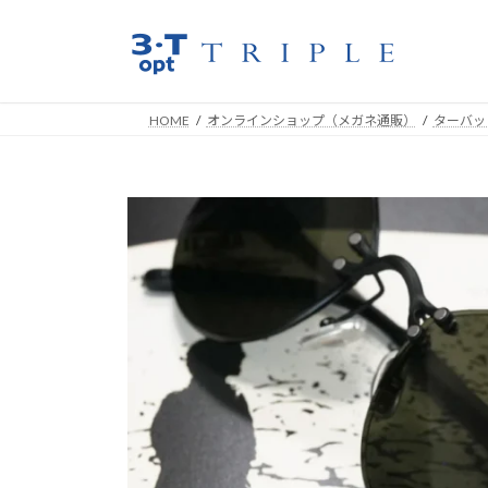
コ
ナ
ン
ビ
テ
ゲ
ン
ー
ツ
シ
HOME
オンラインショップ（メガネ通販）
ターバッ
へ
ョ
ス
ン
キ
に
ッ
移
プ
動