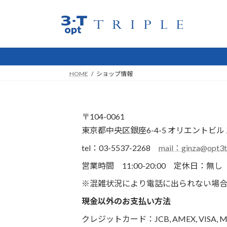
コ
ナ
ン
ビ
テ
ゲ
ン
ー
ツ
シ
へ
ョ
HOME
ショップ情報
ス
ン
キ
に
ッ
移
プ
動
〒104-0061
東京都中央区銀座6-4-5 オリエントビ
tel：03-5537-2268
mail：ginza@opt3
営業時間 11:00-20:00 定休日：
※混雑状況により電話に出られない場合
現金以外のお支払い方法
クレジットカード：JCB, AMEX, VISA, MAS