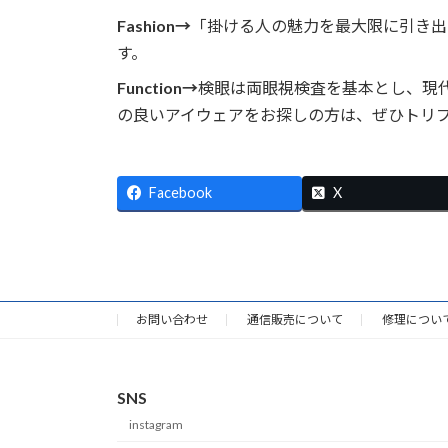
Fashion→
「掛ける人の魅力を最大限に引き出
す。
Function→
検眼は両眼視検査を基本とし、現
の良いアイウェアをお探しの方は、ぜひトリ
Facebook
X
お問い合わせ
通信販売について
修理につい
SNS
instagram